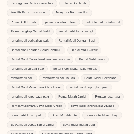
Keunggulan Rentcarnusantara
Liburan ke Jambi
Memilih Rentcarnusantara
Mengatur Pengambilan
Pakar SEO Gresik
pakar seo labuan bajo
paket hemat rental mobil
Paket Lengkap Rental Mobil
rental mobil banyuwangi
rental mobil berkualitas palu
Rental Mobil Dengan Sopir
Rental Mobil dengan Sopir Bengkulu
Rental Mobil Gresik
Rental Mobil Gresik Rentcarnusantara.com
Rental Mobil Jambi
rental mobil labuan bajo
rental mobil labuan bajo terbaik
rental mobil palu
rental mobil palu murah
Rental Mobil Pekanbaru
Rental Mobil Pekanbaru All-Inclusive
rental mobil terjangkau palu
rental mobil terpercaya palu
Rental Murah Jambi
Rentcarnusantara
Rentcarnusantara Sewa Mobil Gresik
sewa mobil avanza banyuwangi
sewa mobil harian palu
Sewa Mobil Jambi
sewa mobil labuan bajo
Sewa Mobil Lepas Kunci Jambi
sewa mobil murah palu
sewa mobil palu
Sewa Mobil Pekanbaru Tanpa Ribet