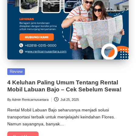
praktis
M
untuk
o
perjalanan
Anda,
b
kapan
il
saja.
-
S
o
Posted
Review
l
in
4 Keluhan Paling Umum Tentang Rental
u
Mobil Labuan Bajo – Cek Sebelum Sewa!
si
By
Admin Rentcarnusantara
Juli 25, 2025
Posted
by
T
Rental Mobil Labuan Bajo seharusnya menjadi solusi
transportasi terbaik untuk menjelajahi keindahan Flores.
e
Namun sayangnya, banyak…
r