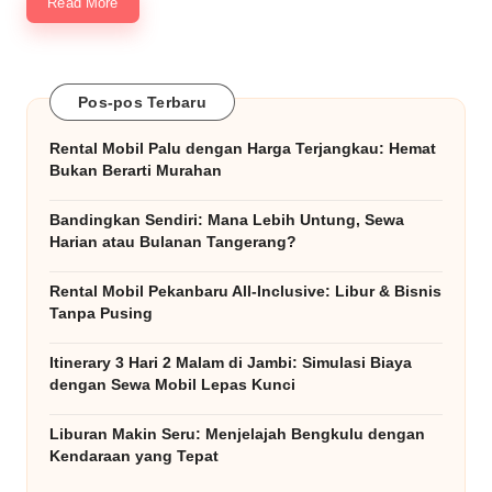
Read More
b
ai
k
Pos-pos Terbaru
&
Rental Mobil Palu dengan Harga Terjangkau: Hemat
Bukan Berarti Murahan
T
e
Bandingkan Sendiri: Mana Lebih Untung, Sewa
Harian atau Bulanan Tangerang?
rj
a
Rental Mobil Pekanbaru All-Inclusive: Libur & Bisnis
Tanpa Pusing
n
Itinerary 3 Hari 2 Malam di Jambi: Simulasi Biaya
g
dengan Sewa Mobil Lepas Kunci
k
Liburan Makin Seru: Menjelajah Bengkulu dengan
a
Kendaraan yang Tepat
u