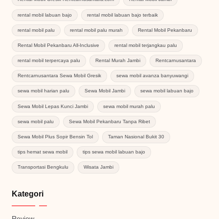
rental mobil labuan bajo
rental mobil labuan bajo terbaik
rental mobil palu
rental mobil palu murah
Rental Mobil Pekanbaru
Rental Mobil Pekanbaru All-Inclusive
rental mobil terjangkau palu
rental mobil terpercaya palu
Rental Murah Jambi
Rentcarnusantara
Rentcarnusantara Sewa Mobil Gresik
sewa mobil avanza banyuwangi
sewa mobil harian palu
Sewa Mobil Jambi
sewa mobil labuan bajo
Sewa Mobil Lepas Kunci Jambi
sewa mobil murah palu
sewa mobil palu
Sewa Mobil Pekanbaru Tanpa Ribet
Sewa Mobil Plus Sopir Bensin Tol
Taman Nasional Bukit 30
tips hemat sewa mobil
tips sewa mobil labuan bajo
Transportasi Bengkulu
Wisata Jambi
Kategori
Review