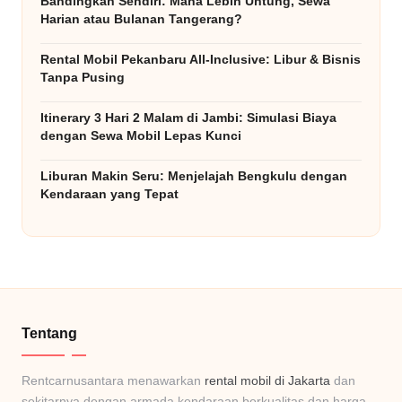
Bandingkan Sendiri: Mana Lebih Untung, Sewa
b
Harian atau Bulanan Tangerang?
ai
Rental Mobil Pekanbaru All-Inclusive: Libur & Bisnis
k
Tanpa Pusing
&
Itinerary 3 Hari 2 Malam di Jambi: Simulasi Biaya
dengan Sewa Mobil Lepas Kunci
T
e
Liburan Makin Seru: Menjelajah Bengkulu dengan
Kendaraan yang Tepat
rj
a
n
g
k
Tentang
a
Rentcarnusantara menawarkan
rental mobil di Jakarta
dan
u
sekitarnya dengan armada kendaraan berkualitas dan harga