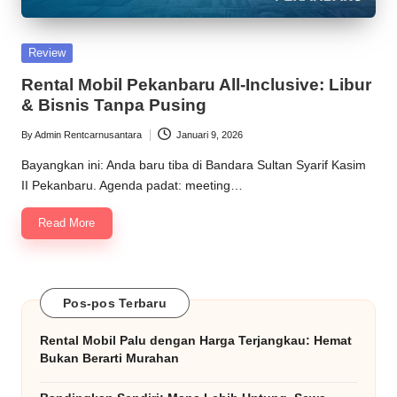
praktis
M
untuk
o
perjalanan
Posted
Review
Anda,
b
in
Rental Mobil Pekanbaru All-Inclusive: Libur
kapan
il
& Bisnis Tanpa Pusing
saja.
-
By
Admin Rentcarnusantara
Januari 9, 2026
Posted
by
S
Bayangkan ini: Anda baru tiba di Bandara Sultan Syarif Kasim
II Pekanbaru. Agenda padat: meeting…
o
Read More
l
u
si
Pos-pos Terbaru
T
Rental Mobil Palu dengan Harga Terjangkau: Hemat
e
Bukan Berarti Murahan
r