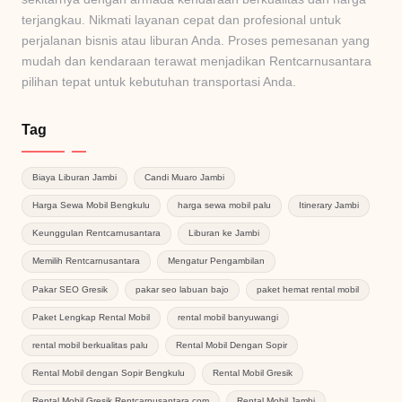
terjangkau. Nikmati layanan cepat dan profesional untuk
perjalanan bisnis atau liburan Anda. Proses pemesanan yang
mudah dan kendaraan terawat menjadikan Rentcarnusantara
pilihan tepat untuk kebutuhan transportasi Anda.
Tag
Biaya Liburan Jambi
Candi Muaro Jambi
Harga Sewa Mobil Bengkulu
harga sewa mobil palu
Itinerary Jambi
Keunggulan Rentcarnusantara
Liburan ke Jambi
Memilih Rentcarnusantara
Mengatur Pengambilan
Pakar SEO Gresik
pakar seo labuan bajo
paket hemat rental mobil
Paket Lengkap Rental Mobil
rental mobil banyuwangi
rental mobil berkualitas palu
Rental Mobil Dengan Sopir
Rental Mobil dengan Sopir Bengkulu
Rental Mobil Gresik
Rental Mobil Gresik Rentcarnusantara.com
Rental Mobil Jambi