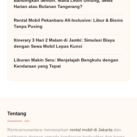
Bandingkan Sendiri: Mana Lebih Untung, Sewa
b
Harian atau Bulanan Tangerang?
ai
Rental Mobil Pekanbaru All-Inclusive: Libur & Bisnis
k
Tanpa Pusing
&
Itinerary 3 Hari 2 Malam di Jambi: Simulasi Biaya
dengan Sewa Mobil Lepas Kunci
T
e
Liburan Makin Seru: Menjelajah Bengkulu dengan
Kendaraan yang Tepat
rj
a
n
g
k
Tentang
a
Rentcarnusantara menawarkan
rental mobil di Jakarta
dan
u
sekitarnya dengan armada kendaraan berkualitas dan harga