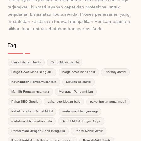
terjangkau. Nikmati layanan cepat dan profesional untuk
perjalanan bisnis atau liburan Anda. Proses pemesanan yang
mudah dan kendaraan terawat menjadikan Rentcarnusantara
pilihan tepat untuk kebutuhan transportasi Anda.
Tag
Biaya Liburan Jambi
Candi Muaro Jambi
Harga Sewa Mobil Bengkulu
harga sewa mobil palu
Itinerary Jambi
Keunggulan Rentcarnusantara
Liburan ke Jambi
Memilih Rentcarnusantara
Mengatur Pengambilan
Pakar SEO Gresik
pakar seo labuan bajo
paket hemat rental mobil
Paket Lengkap Rental Mobil
rental mobil banyuwangi
rental mobil berkualitas palu
Rental Mobil Dengan Sopir
Rental Mobil dengan Sopir Bengkulu
Rental Mobil Gresik
Rental Mobil Gresik Rentcarnusantara.com
Rental Mobil Jambi