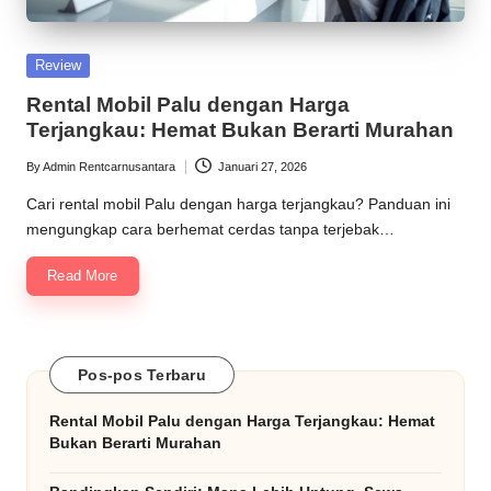
praktis
M
untuk
o
perjalanan
Posted
Review
Anda,
b
in
Rental Mobil Palu dengan Harga
kapan
il
Terjangkau: Hemat Bukan Berarti Murahan
saja.
-
By
Admin Rentcarnusantara
Januari 27, 2026
Posted
by
S
Cari rental mobil Palu dengan harga terjangkau? Panduan ini
mengungkap cara berhemat cerdas tanpa terjebak…
o
Read More
l
u
si
Pos-pos Terbaru
T
Rental Mobil Palu dengan Harga Terjangkau: Hemat
e
Bukan Berarti Murahan
r