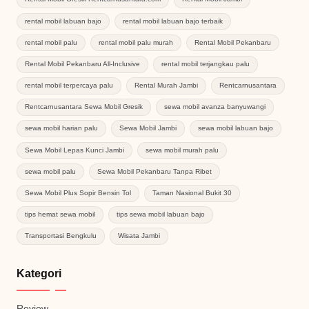
rental mobil labuan bajo
rental mobil labuan bajo terbaik
rental mobil palu
rental mobil palu murah
Rental Mobil Pekanbaru
Rental Mobil Pekanbaru All-Inclusive
rental mobil terjangkau palu
rental mobil terpercaya palu
Rental Murah Jambi
Rentcarnusantara
Rentcarnusantara Sewa Mobil Gresik
sewa mobil avanza banyuwangi
sewa mobil harian palu
Sewa Mobil Jambi
sewa mobil labuan bajo
Sewa Mobil Lepas Kunci Jambi
sewa mobil murah palu
sewa mobil palu
Sewa Mobil Pekanbaru Tanpa Ribet
Sewa Mobil Plus Sopir Bensin Tol
Taman Nasional Bukit 30
tips hemat sewa mobil
tips sewa mobil labuan bajo
Transportasi Bengkulu
Wisata Jambi
Kategori
Review