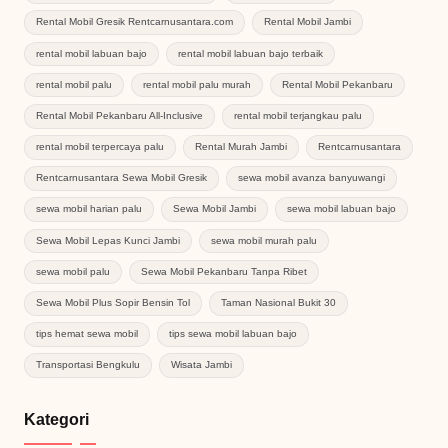
Rental Mobil Gresik Rentcarnusantara.com
Rental Mobil Jambi
rental mobil labuan bajo
rental mobil labuan bajo terbaik
rental mobil palu
rental mobil palu murah
Rental Mobil Pekanbaru
Rental Mobil Pekanbaru All-Inclusive
rental mobil terjangkau palu
rental mobil terpercaya palu
Rental Murah Jambi
Rentcarnusantara
Rentcarnusantara Sewa Mobil Gresik
sewa mobil avanza banyuwangi
sewa mobil harian palu
Sewa Mobil Jambi
sewa mobil labuan bajo
Sewa Mobil Lepas Kunci Jambi
sewa mobil murah palu
sewa mobil palu
Sewa Mobil Pekanbaru Tanpa Ribet
Sewa Mobil Plus Sopir Bensin Tol
Taman Nasional Bukit 30
tips hemat sewa mobil
tips sewa mobil labuan bajo
Transportasi Bengkulu
Wisata Jambi
Kategori