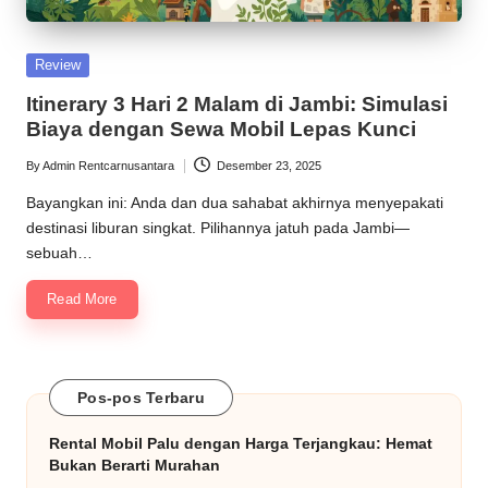
praktis
M
untuk
o
perjalanan
Posted
Review
Anda,
b
in
Itinerary 3 Hari 2 Malam di Jambi: Simulasi
kapan
il
Biaya dengan Sewa Mobil Lepas Kunci
saja.
-
By
Admin Rentcarnusantara
Desember 23, 2025
Posted
by
S
Bayangkan ini: Anda dan dua sahabat akhirnya menyepakati
destinasi liburan singkat. Pilihannya jatuh pada Jambi—
o
sebuah…
l
Read More
u
si
T
Pos-pos Terbaru
e
Rental Mobil Palu dengan Harga Terjangkau: Hemat
Bukan Berarti Murahan
r