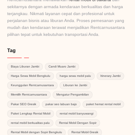
sekitarnya dengan armada kendaraan berkualitas dan harga
terjangkau. Nikmati layanan cepat dan profesional untuk
perjalanan bisnis atau liburan Anda. Proses pemesanan yang
mudah dan kendaraan terawat menjadikan Rentcarnusantara
pilihan tepat untuk kebutuhan transportasi Anda.
Tag
Biaya Liburan Jambi
Candi Muaro Jambi
Harga Sewa Mobil Bengkulu
harga sewa mobil palu
Itinerary Jambi
Keunggulan Rentcarnusantara
Liburan ke Jambi
Memilih Rentcarnusantara
Mengatur Pengambilan
Pakar SEO Gresik
pakar seo labuan bajo
paket hemat rental mobil
Paket Lengkap Rental Mobil
rental mobil banyuwangi
rental mobil berkualitas palu
Rental Mobil Dengan Sopir
Rental Mobil dengan Sopir Bengkulu
Rental Mobil Gresik