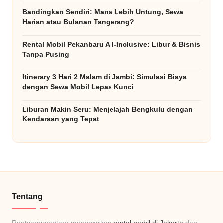
b
Bandingkan Sendiri: Mana Lebih Untung, Sewa
Harian atau Bulanan Tangerang?
ai
k
Rental Mobil Pekanbaru All-Inclusive: Libur & Bisnis
Tanpa Pusing
&
Itinerary 3 Hari 2 Malam di Jambi: Simulasi Biaya
T
dengan Sewa Mobil Lepas Kunci
e
Liburan Makin Seru: Menjelajah Bengkulu dengan
rj
Kendaraan yang Tepat
a
n
g
k
Tentang
a
u
Rentcarnusantara menawarkan
rental mobil di Jakarta
dan