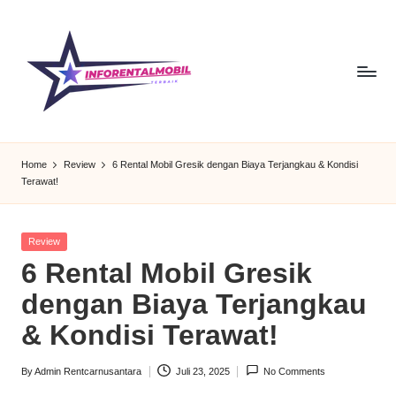
Skip
to
content
I
Dapatkan
info
n
Home
Review
6 Rental Mobil Gresik dengan Biaya Terjangkau & Kondisi
rental
Terawat!
f
mobil
terbaru
o
dengan
Posted
Review
R
pilihan
in
6 Rental Mobil Gresik
armada
e
dengan Biaya Terjangkau
lengkap
n
dan
& Kondisi Terawat!
harga
t
bersaing.
By
Admin Rentcarnusantara
Juli 23, 2025
No Comments
al
Solusi
Posted