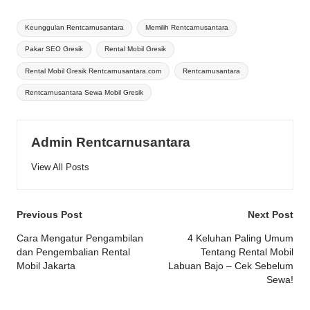
Tags:
Keunggulan Rentcarnusantara
Memilih Rentcarnusantara
Pakar SEO Gresik
Rental Mobil Gresik
Rental Mobil Gresik Rentcarnusantara.com
Rentcarnusantara
Rentcarnusantara Sewa Mobil Gresik
Admin Rentcarnusantara
View All Posts
Post
Previous Post
Next Post
navigation
Cara Mengatur Pengambilan
4 Keluhan Paling Umum
dan Pengembalian Rental
Tentang Rental Mobil
Mobil Jakarta
Labuan Bajo – Cek Sebelum
Sewa!