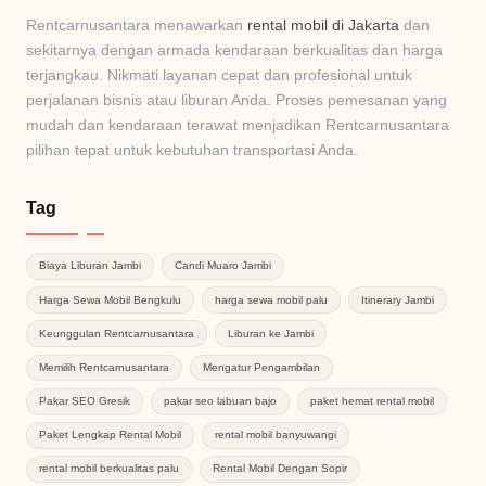
Rentcarnusantara menawarkan
rental mobil di Jakarta
dan
sekitarnya dengan armada kendaraan berkualitas dan harga
terjangkau. Nikmati layanan cepat dan profesional untuk
perjalanan bisnis atau liburan Anda. Proses pemesanan yang
mudah dan kendaraan terawat menjadikan Rentcarnusantara
pilihan tepat untuk kebutuhan transportasi Anda.
Tag
Biaya Liburan Jambi
Candi Muaro Jambi
Harga Sewa Mobil Bengkulu
harga sewa mobil palu
Itinerary Jambi
Keunggulan Rentcarnusantara
Liburan ke Jambi
Memilih Rentcarnusantara
Mengatur Pengambilan
Pakar SEO Gresik
pakar seo labuan bajo
paket hemat rental mobil
Paket Lengkap Rental Mobil
rental mobil banyuwangi
rental mobil berkualitas palu
Rental Mobil Dengan Sopir