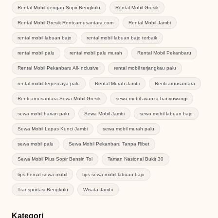
Rental Mobil dengan Sopir Bengkulu
Rental Mobil Gresik
Rental Mobil Gresik Rentcarnusantara.com
Rental Mobil Jambi
rental mobil labuan bajo
rental mobil labuan bajo terbaik
rental mobil palu
rental mobil palu murah
Rental Mobil Pekanbaru
Rental Mobil Pekanbaru All-Inclusive
rental mobil terjangkau palu
rental mobil terpercaya palu
Rental Murah Jambi
Rentcarnusantara
Rentcarnusantara Sewa Mobil Gresik
sewa mobil avanza banyuwangi
sewa mobil harian palu
Sewa Mobil Jambi
sewa mobil labuan bajo
Sewa Mobil Lepas Kunci Jambi
sewa mobil murah palu
sewa mobil palu
Sewa Mobil Pekanbaru Tanpa Ribet
Sewa Mobil Plus Sopir Bensin Tol
Taman Nasional Bukit 30
tips hemat sewa mobil
tips sewa mobil labuan bajo
Transportasi Bengkulu
Wisata Jambi
Kategori