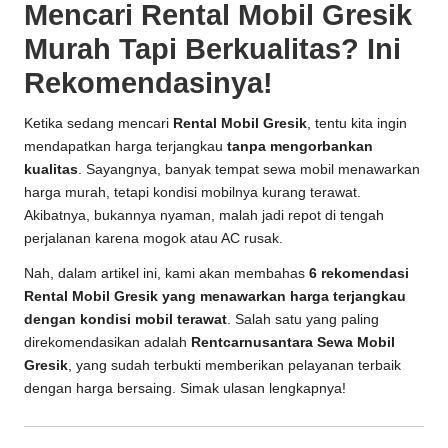
Mencari Rental Mobil Gresik
b
Murah Tapi Berkualitas? Ini
ai
Rekomendasinya!
k
&
Ketika sedang mencari
Rental Mobil Gresik
, tentu kita ingin
mendapatkan harga terjangkau
tanpa mengorbankan
T
kualitas
. Sayangnya, banyak tempat sewa mobil menawarkan
e
harga murah, tetapi kondisi mobilnya kurang terawat.
Akibatnya, bukannya nyaman, malah jadi repot di tengah
rj
perjalanan karena mogok atau AC rusak.
a
Nah, dalam artikel ini, kami akan membahas
6 rekomendasi
n
Rental Mobil Gresik yang menawarkan harga terjangkau
dengan kondisi mobil terawat
. Salah satu yang paling
g
direkomendasikan adalah
Rentcarnusantara Sewa Mobil
Gresik
, yang sudah terbukti memberikan pelayanan terbaik
k
dengan harga bersaing. Simak ulasan lengkapnya!
a
u