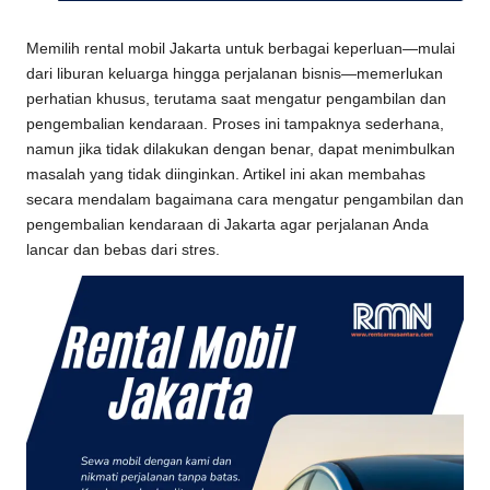
b
Memilih rental mobil Jakarta untuk berbagai keperluan—mulai
ai
dari liburan keluarga hingga perjalanan bisnis—memerlukan
k
perhatian khusus, terutama saat mengatur pengambilan dan
pengembalian kendaraan. Proses ini tampaknya sederhana,
&
namun jika tidak dilakukan dengan benar, dapat menimbulkan
T
masalah yang tidak diinginkan. Artikel ini akan membahas
secara mendalam bagaimana cara mengatur pengambilan dan
e
pengembalian kendaraan di Jakarta agar perjalanan Anda
rj
lancar dan bebas dari stres.
a
n
g
k
a
u