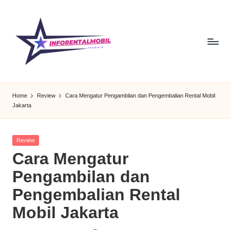
Skip
to
content
I
Dapatkan
info
n
Home
Review
Cara Mengatur Pengambilan dan Pengembalian Rental Mobil
rental
Jakarta
f
mobil
terbaru
o
dengan
Posted
Review
R
pilihan
in
Cara Mengatur
armada
e
Pengambilan dan
lengkap
n
dan
Pengembalian Rental
harga
t
bersaing.
Mobil Jakarta
al
Solusi