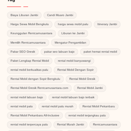
Biaya Liburan Jambi
Candi Muaro Jambi
Harga Sewa Mobil Bengkulu
harga sewa mobil palu
Itinerary Jambi
Keunggulan Rentcarnusantara
Liburan ke Jambi
Memilih Rentcarnusantara
Mengatur Pengambilan
Pakar SEO Gresik
pakar seo labuan bajo
paket hemat rental mobil
Paket Lengkap Rental Mobil
rental mobil banyuwangi
rental mobil berkualitas palu
Rental Mobil Dengan Sopir
Rental Mobil dengan Sopir Bengkulu
Rental Mobil Gresik
Rental Mobil Gresik Rentcarnusantara.com
Rental Mobil Jambi
rental mobil labuan bajo
rental mobil labuan bajo terbaik
rental mobil palu
rental mobil palu murah
Rental Mobil Pekanbaru
Rental Mobil Pekanbaru All-Inclusive
rental mobil terjangkau palu
rental mobil terpercaya palu
Rental Murah Jambi
Rentcarnusantara